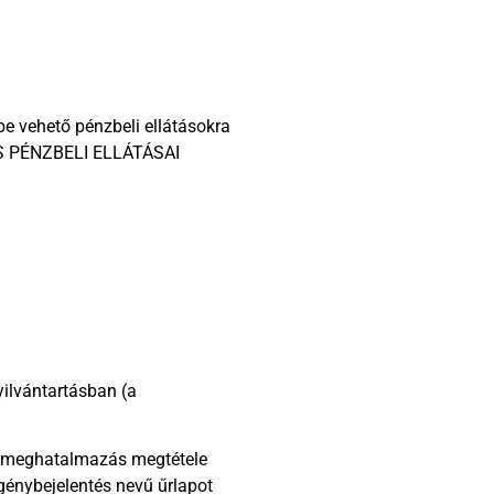
be vehető pénzbeli ellátásokra
ÁS PÉNZBELI ELLÁTÁSAI
yilvántartásban (a
 a meghatalmazás megtétele
génybejelentés nevű űrlapot