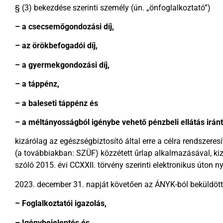
§ (3) bekezdése szerinti személy (ún. „önfoglalkoztató”)
– a csecsemőgondozási díj,
– az örökbefogadói díj,
– a gyermekgondozási díj,
– a táppénz,
– a baleseti táppénz és
– a méltányosságból igénybe vehető pénzbeli ellátás iránt
kizárólag az egészségbiztosító által erre a célra rendszere
(a továbbiakban: SZÜF) közzétett űrlap alkalmazásával, kiz
szóló 2015. évi CCXXII. törvény szerinti elektronikus úton ny
2023. december 31. napját követően az ÁNYK-ból beküldött
– Foglalkoztatói igazolás,
– Igénybejelentés és