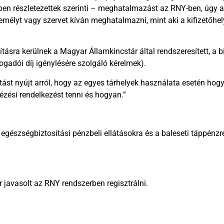
kben részletezettek szerinti – meghatalmazást az RNY-ben, úgy a
emélyt vagy szervet kíván meghatalmazni, mint aki a kifizetőhe
ra kerülnek a Magyar Államkincstár által rendszeresített, a biz
adói díj igénylésére szolgáló kérelmek).
ást nyújt arról, hogy az egyes tárhelyek használata esetén hogy
ézési rendelkezést tenni és hogyan.”
egészségbiztosítási pénzbeli ellátásokra és a baleseti táppénz
javasolt az RNY rendszerben regisztrálni.