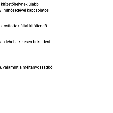
 kifizetőhelynek újabb
lyi minőségével kapcsolatos
tosítottak által kitöltendő
an lehet sikeresen beküldeni
re, valamint a méltányosságból