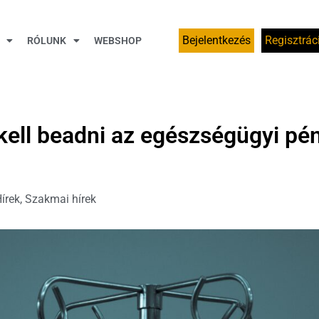
Bejelentkezés
Regisztrác
RÓLUNK
WEBSHOP
ell beadni az egészségügyi pénz
írek
,
Szakmai hírek