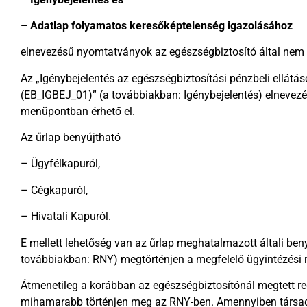
– Adatlap folyamatos keresőképtelenség igazolásához
elnevezésű nyomtatványok az egészségbiztosító által nem 
Az „Igénybejelentés az egészségbiztosítási pénzbeli ellátá
(EB_IGBEJ_01)” (a továbbiakban: Igénybejelentés) eln
menüpontban érhető el.
Az űrlap benyújtható
– Ügyfélkapuról,
– Cégkapuról,
– Hivatali Kapuról.
E mellett lehetőség van az űrlap meghatalmazott általi beny
továbbiakban: RNY) megtörténjen a megfelelő ügyintézési 
Átmenetileg a korábban az egészségbiztosítónál megtett r
mihamarabb történjen meg az RNY-ben. Amennyiben társadal