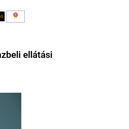
0
ió
beli ellátási