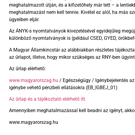
meghatalmazott útján, és a kifizetőhely már tett – a lentie
meghatalmazást nem kell tennie. Kivétel ez alól, ha más sz
ügyeiben eljár.
Az ÁNYK-s nyomtatványok kivezetésével egyidejűleg megújítás
különböző nyomtatványok is (például CSED, GYED, örökbefog
A Magyar Államkincstár az alábbiakban részletes tájékoztat
az űrlapot, illetve, hogy mikor szükséges az RNY-ben ügyint
Az űrlap elérhető:
www.magyarorszag.hu
/ Egészségügy / Igénybejelentés az 
igénybe vehető pénzbeli ellátásokra (EB_IGBEJ_01)
Az űrlap és a tájékoztató elérhető itt.
Amennyiben meghatalmazással kell beadni az igényt, akkor 
www.magyarorszag.hu