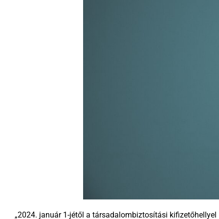
„2024. január 1-jétől a társadalombiztosítási kifizetőhelly