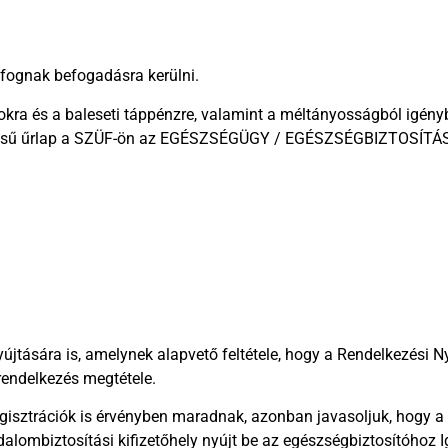
fognak befogadásra kerülni.
sokra és a baleseti táppénzre, valamint a méltányosságból igény
evezésű űrlap a SZÜF-ön az EGÉSZSÉGÜGY / EGÉSZSÉGBIZTOSÍT
újtására is, amelynek alapvető feltétele, hogy a Rendelkezési N
rendelkezés megtétele.
egisztrációk is érvényben maradnak, azonban javasoljuk, hogy
ombiztosítási kifizetőhely nyújt be az egészségbiztosítóhoz I