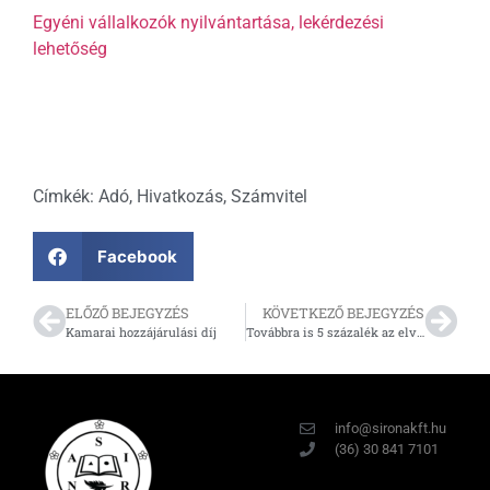
Egyéni vállalkozók nyilvántartása, lekérdezési
lehetőség
Címkék:
Adó
,
Hivatkozás
,
Számvitel
Facebook
ELŐZŐ BEJEGYZÉS
KÖVETKEZŐ BEJEGYZÉS
Kamarai hozzájárulási díj
Továbbra is 5 százalék az elviteles, illetve házhoz szállított étel- és italértékesítés áfája
info@sironakft.hu
(36) 30 841 7101