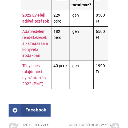
tartalmaz?
2022 Év eleji
229
igen
8500
adóváltozások
perc
Ft
Adatvédelemi
182
igen
6500
rendelkezések
perc
Ft
alkalmazása a
könyvelő
irodákban
Tényleges
40 perc
igen
1990
tulajdonosi
Ft
nyilvántartás
2022 (PMT)
Facebook
ELŐZŐ BEJEGYZÉS
KÖVETKEZŐ BEJEGYZÉS