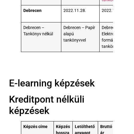
Debrecen
2022.11.28.
2022.11.29.
Debrecen –
Debrecen – Papír
Debrecen –
Tankönyv nélkül
alapú
Elektronikus (pdf
tankönyvvel
formátumú)
tankönyvvel
E-learning képzések
Kreditpont nélküli
képzések
Képzés címe
Képzés
Letölthető
Bruttó
hossza
anyagot
ár