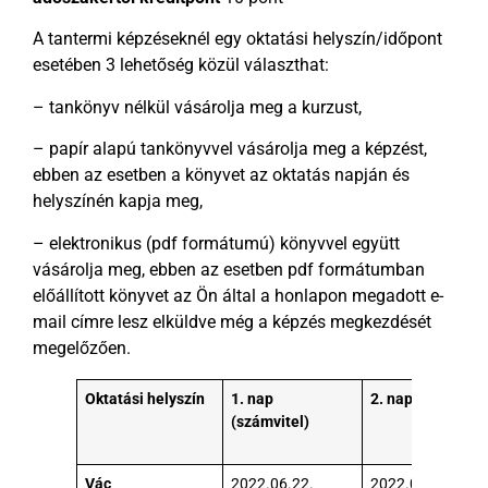
A tantermi képzéseknél egy oktatási helyszín/időpont
esetében 3 lehetőség közül választhat:
– tankönyv nélkül vásárolja meg a kurzust,
– papír alapú tankönyvvel vásárolja meg a képzést,
ebben az esetben a könyvet az oktatás napján és
helyszínén kapja meg,
– elektronikus (pdf formátumú) könyvvel együtt
vásárolja meg, ebben az esetben pdf formátumban
előállított könyvet az Ön által a honlapon megadott e-
mail címre lesz elküldve még a képzés megkezdését
megelőzően.
Oktatási helyszín
1. nap
2. nap (adózás)
(számvitel)
Vác
2022.06.22.
2022.06.23.