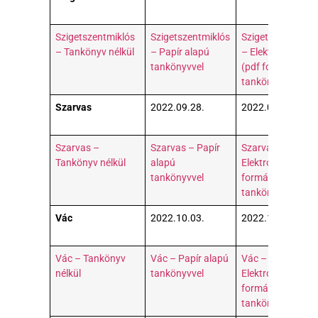
Szigetszentmiklós
Szigetszentmiklós
Szigetszentmikló
– Tankönyv nélkül
– Papír alapú
– Elektronikus
tankönyvvel
(pdf formátumú)
tankönyvvel
Szarvas
2022.09.28.
2022.09.29.
Szarvas –
Szarvas – Papír
Szarvas –
Tankönyv nélkül
alapú
Elektronikus (pdf
tankönyvvel
formátumú)
tankönyvvel
Vác
2022.10.03.
2022.10.04.
Vác – Tankönyv
Vác – Papír alapú
Vác –
nélkül
tankönyvvel
Elektronikus (pdf
formátumú)
tankönyvvel