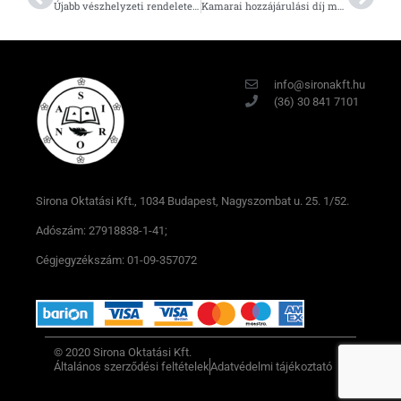
Újabb vészhelyzeti rendeletek – szálláshely szolgáltatóknak és személy- és vagyonegyesítő szervezetekre vonatkozóan
Kamarai hozzájárulási díj megfizetése
info@sironakft.hu
(36) 30 841 7101
Sirona Oktatási Kft., 1034 Budapest, Nagyszombat u. 25. 1/52.
Adószám: 27918838-1-41;
Cégjegyzékszám: 01-09-357072
© 2020 Sirona Oktatási Kft.
Általános szerződési feltételek
Adatvédelmi tájékoztató