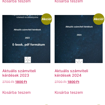
Kosárba teszem
Kosárba teszem
Akció!
Akció!
Aktuális számviteli
Aktuális számviteli
kérdések 2023
kérdések 2024
2700
Ft
1800
Ft
2700
Ft
1800
Ft
Kosárba teszem
Kosárba teszem