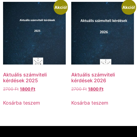
Akció!
Akció!
Aktuális számviteli
Aktuális számviteli
kérdések 2025
kérdések 2026
2700
Ft
1800
Ft
2700
Ft
1800
Ft
Kosárba teszem
Kosárba teszem