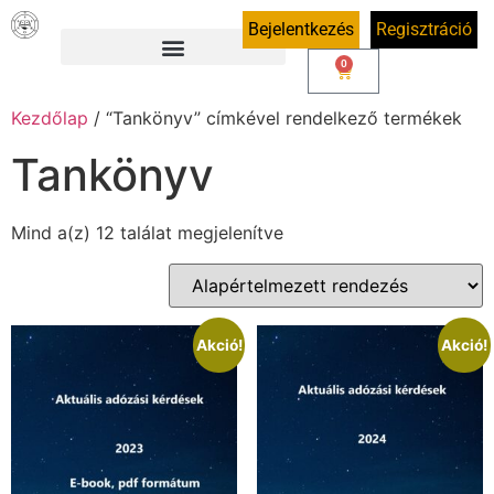
Bejelentkezés
Regisztráció
0
Kezdőlap
/ “Tankönyv” címkével rendelkező termékek
Tankönyv
Mind a(z) 12 találat megjelenítve
Akció!
Akció!