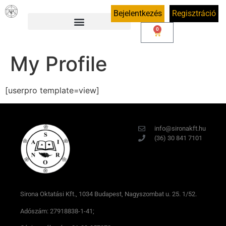
Bejelentkezés
Regisztráció
0
My Profile
[userpro template=view]
info@sironakft.hu
(36) 30 841 7101
Sirona Oktatási Kft., 1034 Budapest, Nagyszombat u. 25. 1/52.
Adószám: 27918838-1-41;