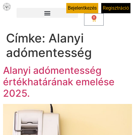
Bejelentkezés
Regisztráció
0
Címke:
Alanyi
adómentesség
Alanyi adómentesség
értékhatárának emelése
2025.