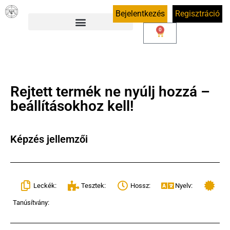
Bejelentkezés
Regisztráció
0
Rejtett termék ne nyúlj hozzá –
beállításokhoz kell!
Képzés jellemzői
Leckék:
Tesztek:
Hossz:
Nyelv:
Tanúsítvány: