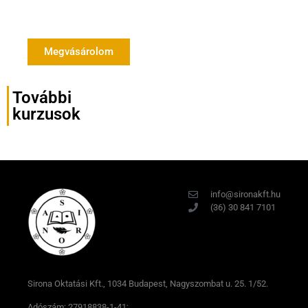
Megvásárolom
További
kurzusok
info@sironakft.hu
(36) 30 841 7101
Sirona Oktatási Kft., 1034 Budapest, Nagyszombat u. 25. 1/52.
Adószám: 27918838-1-41;