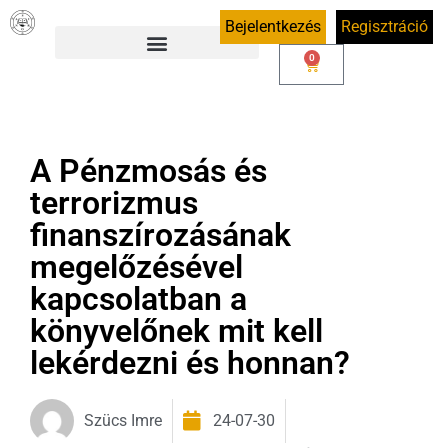
Bejelentkezés
Regisztráció
0
A Pénzmosás és
terrorizmus
finanszírozásának
megelőzésével
kapcsolatban a
könyvelőnek mit kell
lekérdezni és honnan?
Szücs Imre
24-07-30