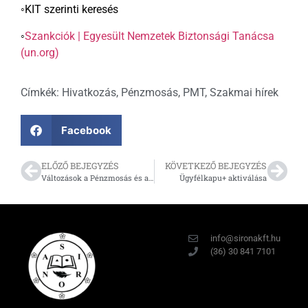
◦KIT szerinti keresés
◦
Szankciók | Egyesült Nemzetek Biztonsági Tanácsa
(un.org)
Címkék:
Hivatkozás
,
Pénzmosás
,
PMT
,
Szakmai hírek
Facebook
ELŐZŐ BEJEGYZÉS
KÖVETKEZŐ BEJEGYZÉS
Változások a Pénzmosás és a terrorizmus finanszírozása megelőzéséről és megakadályozásáról szóló előírásokban 2024.07.01.
Ügyfélkapu+ aktiválása
info@sironakft.hu
(36) 30 841 7101