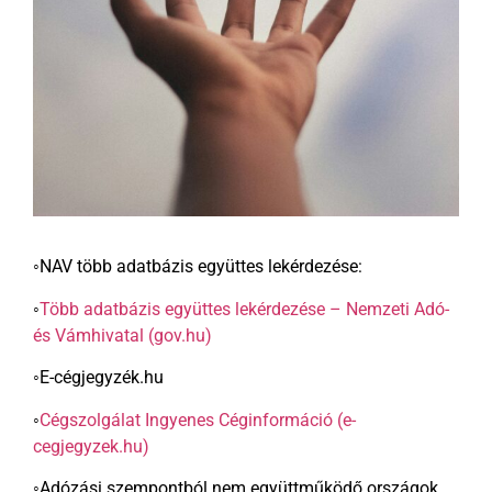
◦NAV több adatbázis együttes lekérdezése:
◦
Több adatbázis együttes lekérdezése – Nemzeti Adó-
és Vámhivatal (gov.hu)
◦E-cégjegyzék.hu
◦
Cégszolgálat Ingyenes Céginformáció (e-
cegjegyzek.hu)
◦Adózási szempontból nem együttműködő országok