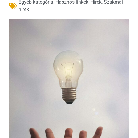
Egyéb kategória
,
Hasznos linkek
,
Hírek
,
Szakmai
hírek