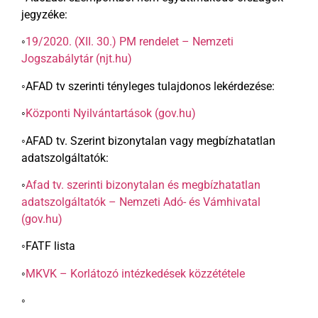
jegyzéke:
◦
19/2020. (XII. 30.) PM rendelet – Nemzeti
Jogszabálytár (njt.hu)
◦AFAD tv szerinti tényleges tulajdonos lekérdezése:
◦
Központi Nyilvántartások (gov.hu)
◦AFAD tv. Szerint bizonytalan vagy megbízhatatlan
adatszolgáltatók:
◦
Afad
tv. szerinti bizonytalan és megbízhatatlan
adatszolgáltatók – Nemzeti Adó- és Vámhivatal
(gov.hu)
◦FATF lista
◦
MKVK – Korlátozó intézkedések közzététele
◦