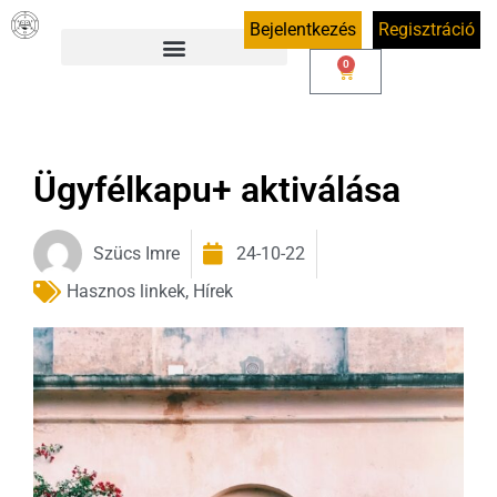
Bejelentkezés
Regisztráció
0
Ügyfélkapu+ aktiválása
Szücs Imre
24-10-22
Hasznos linkek
,
Hírek