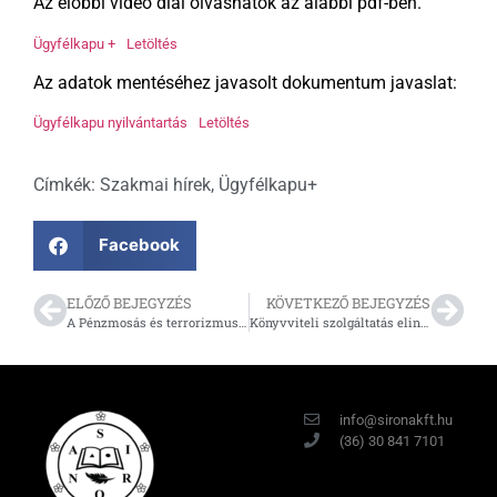
Az előbbi videó diái olvashatók az alábbi pdf-ben.
Ügyfélkapu +
Letöltés
Az adatok mentéséhez javasolt dokumentum javaslat:
Ügyfélkapu nyilvántartás
Letöltés
Címkék:
Szakmai hírek
,
Ügyfélkapu+
Facebook
ELŐZŐ BEJEGYZÉS
KÖVETKEZŐ BEJEGYZÉS
A Pénzmosás és terrorizmus finanszírozásának megelőzésével kapcsolatban a könyvelőnek mit kell lekérdezni és honnan?
Könyvviteli szolgáltatás elindítása
info@sironakft.hu
(36) 30 841 7101