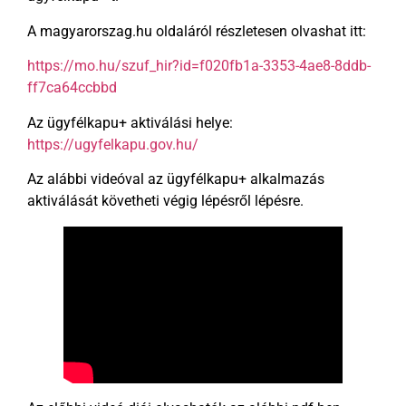
A magyarorszag.hu oldaláról részletesen olvashat itt:
https://mo.hu/szuf_hir?id=f020fb1a-3353-4ae8-8ddb-
ff7ca64ccbbd
Az ügyfélkapu+ aktiválási helye:
https://ugyfelkapu.gov.hu/
Az alábbi videóval az ügyfélkapu+ alkalmazás
aktiválását követheti végig lépésről lépésre.