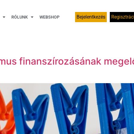
Bejelentkezés
Regisztrác
RÓLUNK
WEBSHOP
zmus finanszírozásának mege