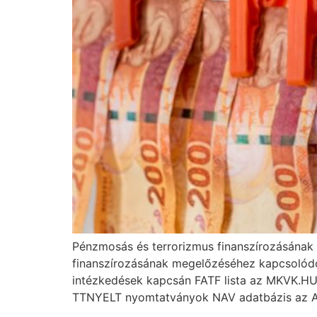
Pénzmosás és terrorizmus finanszírozásána
finanszírozásának megelőzéséhez kapcsolódó
intézkedések kapcsán FATF lista az MKVK.HU o
TTNYELT nyomtatványok NAV adatbázis az A