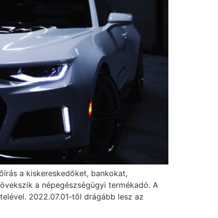
lőírás a kiskereskedőket, bankokat,
 Növekszik a népegészségügyi termékadó. A
ételével. 2022.07.01-től drágább lesz az