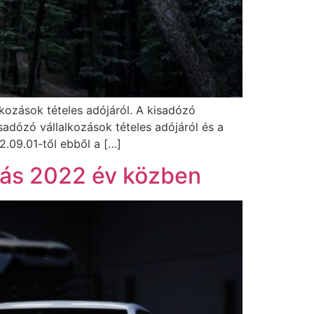
lkozások tételes adójáról. A kisadózó
sadózó vállalkozások tételes adójáról és a
2.09.01-től ebből a […]
ozás 2022 év közben