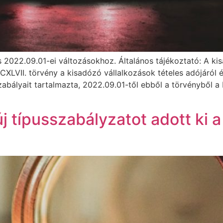
 2022.09.01-ei változásokhoz. Általános tájékoztató: A k
XLVII. törvény a kisadózó vállalkozások tételes adójáról és
abályait tartalmazta, 2022.09.01-től ebből a törvényből a
 típusszabályzatot adott ki a 