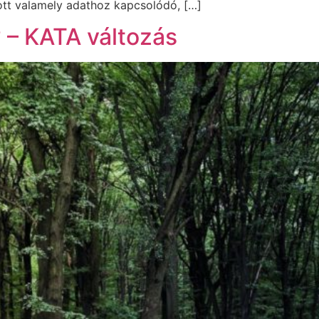
tott valamely adathoz kapcsolódó, […]
 – KATA változás