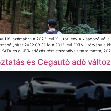
y 118. számában a 2022. évi XIII. törvény A kisadózó válla
szabályokat 2022.08.31-ig a 2012. évi CXLVII. törvény a ki
 a KATA és a KIVA adózás részletszabályait tartalmazta, 202
koztatás és Cégautó adó vált