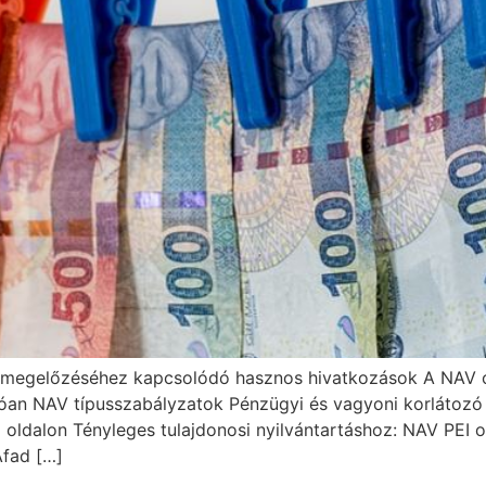
k megelőzéséhez kapcsolódó hasznos hivatkozások A NAV o
an NAV típusszabályzatok Pénzügyi és vagyoni korlátozó 
ldalon Tényleges tulajdonosi nyilvántartáshoz: NAV PEI ol
fad […]