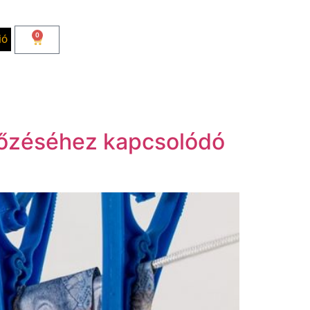
0
ió
lőzéséhez kapcsolódó